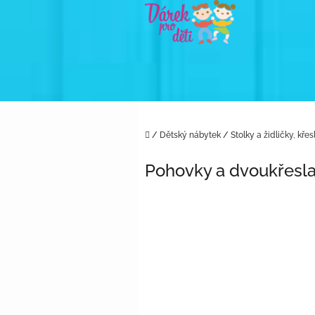
Přejít
na
obsah
Domů
/
Dětský nábytek
/
Stolky a židličky, křesla
Pohovky a dvoukřesl