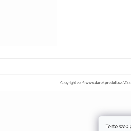
Z
á
p
a
t
í
Copyright 2026
www.darekprodeti.cz
. Vše
Tento web 