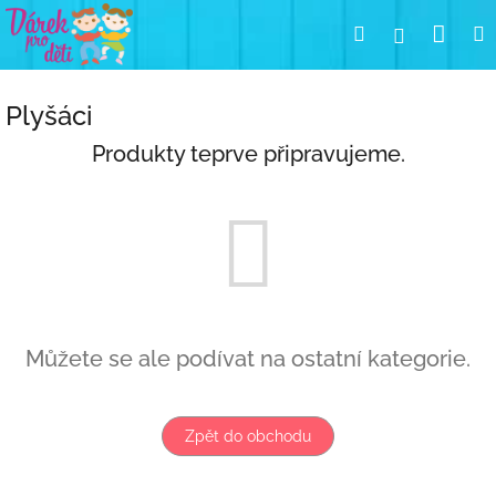
Přejít
Nák
Hledat
Přihlášení
na
obsah
koší
Plyšáci
Produkty teprve připravujeme.
Můžete se ale podívat na ostatní kategorie.
Zpět do obchodu