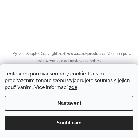
Z
á
p
a
t
í
Copyright 2026
www.darekprodeti.cz
. Všechna práva
Vytvořil Shoptet
vyhrazena.
Upravit nastavení cookies
Tento web používá soubory cookie. Dalším
procházením tohoto webu vyjadřujete souhlas s jejich
používáním.. Více informací
zde
.
Nastavení
Souhlasím
Hračky, nábytek do dětských pokojíčků, kojenecké potřeby,
povlečení či osušky...vše v krásných motivech pro kluky i holky